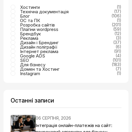
Хостинги
(1)
Технічна документація
(17)
Блог
(106)
ОС та ПК
(1)
Розробка сайтів
(201)
Плагіни wordpress
(59)
Брендбук
(12)
Реклама
(3)
Дизайн і Брендинг
(37)
Дизайн поліграфії
(6)
Інтернет реклама
(91)
Google ADS
(4)
SEO
(101)
Для бізнесу
(183)
Домен та Хостинг
(7)
Instagram
(1)
Останні записи
06 СЕРПНЯ, 2026
Інтеграція онлайн-платежів на сайт:
покроковий алгоритм для бізнесу