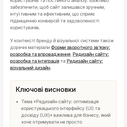
користувачів та постійного аналізу. Важливо
забезпечити, щоб сайт залишався зручним,
інтуїтивним та ефективним, що сприяє
підвищенню конверсій та задоволеності
користувачів.
У контексті бренду й візуальної системи також
доречні матеріали
Форми зворотного зв’язку:
розробка та впровадження
,
Редизайн сайту:
розробка та інтеграція
та
Редизайн сайту:
візуальний дизайн
.
Ключові висновки
Тема «Редизайн сайту: оптимізація
користувацького інтерфейсу (UI) та
досвіду (UX)» важлива для бізнесу, який
хоче отримувати не просто