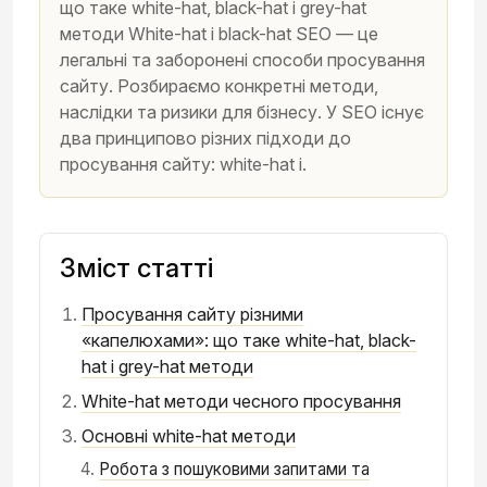
що таке white-hat, black-hat і grey-hat
методи White-hat і black-hat SEO — це
легальні та заборонені способи просування
сайту. Розбираємо конкретні методи,
наслідки та ризики для бізнесу. У SEO існує
два принципово різних підходи до
просування сайту: white-hat і.
Зміст статті
Просування сайту різними
«капелюхами»: що таке white-hat, black-
hat і grey-hat методи
White-hat методи чесного просування
Основні white-hat методи
Робота з пошуковими запитами та