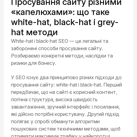
Просування сайту різними
«капелюхами»: що таке
white-hat, black-hat і grey-
hat методи
White-hat і black-hat SEO — це легальні та
заборонені способи просування сайту.
Розбираємо конкретні методи, наслідки та
ризики для бізнесу.
У SEO існує два принципово різних підходи до
просування сайту: white-hat і black-hat. Перший
передбачає, що на сайті є корисний контент,
логічна структура, висока швидкість
завантаження, зручний інтерфейс і посилання,
які дійсно потрібні користувачу. Другий підхід
полягає у спробі обманути алгоритми
пошукових систем технічними методами, щоб
отримати максимум трафіку у найкоротші