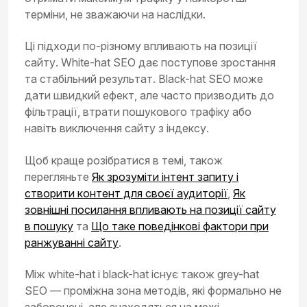
терміни, не зважаючи на наслідки.
Ці підходи по-різному впливають на позиції
сайту. White-hat SEO дає поступове зростання
та стабільний результат. Black-hat SEO може
дати швидкий ефект, але часто призводить до
фільтрації, втрати пошукового трафіку або
навіть виключення сайту з індексу.
Щоб краще розібратися в темі, також
перегляньте
Як зрозуміти інтент запиту і
створити контент для своєї аудиторії
,
Як
зовнішні посилання впливають на позиції сайту
в пошуку
та
Що таке поведінкові фактори при
ранжуванні сайту
.
Між white-hat і black-hat існує також grey-hat
SEO — проміжна зона методів, які формально не