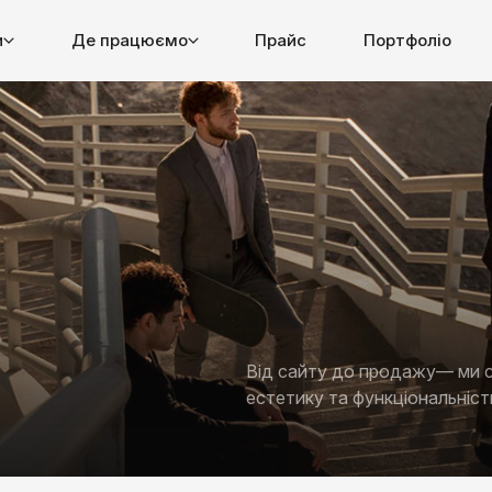
и
Де працюємо
Прайс
Портфоліо
Від сайту до продажу— ми с
естетику та функціональніст