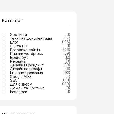
Категорії
Хостинги
(1)
Технічна документація
(17)
Блог
(106)
ОС та ПК
(1)
Розробка сайтів
(206)
Плагіни wordpress
(59)
Брендбук
(12)
Реклама
(3)
Дизайн і Брендинг
(39)
Дизайн поліграфії
(6)
Інтернет реклама
(92)
Google ADS
(4)
SEO
(101)
Для бізнесу
(189)
Домен та Хостинг
(9)
Instagram
(1)