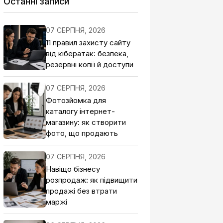
Останні записи
07 СЕРПНЯ, 2026
11 правил захисту сайту
від кібератак: безпека,
резервні копії й доступи
07 СЕРПНЯ, 2026
Фотозйомка для
каталогу інтернет-
магазину: як створити
фото, що продають
07 СЕРПНЯ, 2026
Навіщо бізнесу
розпродаж: як підвищити
продажі без втрати
маржі