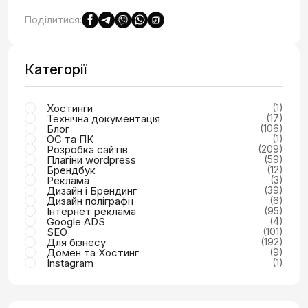
Поділитися:
Категорії
Хостинги
(1)
Технічна документація
(17)
Блог
(106)
ОС та ПК
(1)
Розробка сайтів
(209)
Плагіни wordpress
(59)
Брендбук
(12)
Реклама
(3)
Дизайн і Брендинг
(39)
Дизайн поліграфії
(6)
Інтернет реклама
(95)
Google ADS
(4)
SEO
(101)
Для бізнесу
(192)
Домен та Хостинг
(9)
Instagram
(1)