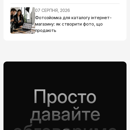
07 СЕРПНЯ, 2026
Фотозйомка для каталогу інтернет-
магазину: як створити фото, що
продають
Просто
давайте