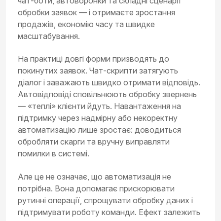
чат-боти, автоворонки та складні сценарії
обробки заявок — і отримаєте зростання
продажів, економію часу та швидке
масштабування.
На практиці довгі форми призводять до
покинутих заявок. Чат-скрипти затягують
діалог і заважають швидко отримати відповідь.
Автовідповіді сповільнюють обробку звернень
— «теплі» клієнти йдуть. Навантаження на
підтримку через надмірну або некоректну
автоматизацію лише зростає: доводиться
обробляти скарги та вручну виправляти
помилки в системі.
Але це не означає, що автоматизація не
потрібна. Вона допомагає прискорювати
рутинні операції, спрощувати обробку даних і
підтримувати роботу команди. Ефект залежить