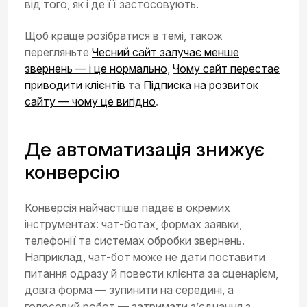
від того, як і де її застосовують.
Щоб краще розібратися в темі, також
перегляньте
Чесний сайт залучає менше
звернень — і це нормально
,
Чому сайт перестає
приводити клієнтів
та
Підписка на розвиток
сайту — чому це вигідно
.
Де автоматизація знижує
конверсію
Конверсія найчастіше падає в окремих
інструментах: чат-ботах, формах заявки,
телефонії та системах обробки звернень.
Наприклад, чат-бот може не дати поставити
питання одразу й повести клієнта за сценарієм,
довга форма — зупинити на середині, а
голосовий робот — затримати з’єднання з