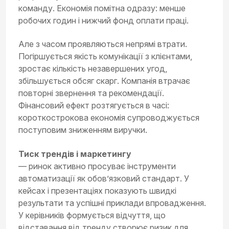
команду. Економія помітна одразу: менше
робочих годин і нижчий фонд оплати праці.
Але з часом проявляються непрямі втрати.
Погіршується якість комунікації з клієнтами,
зростає кількість незавершених угод,
збільшується обсяг скарг. Компанія втрачає
повторні звернення та рекомендації.
Фінансовий ефект розтягується в часі:
короткострокова економія супроводжується
поступовим зниженням виручки.
Тиск трендів і маркетингу
— ринок активно просуває інструменти
автоматизації як обов’язковий стандарт. У
кейсах і презентаціях показують швидкі
результати та успішні приклади впровадження.
У керівників формується відчуття, що
відставання від тренду створює ризик для