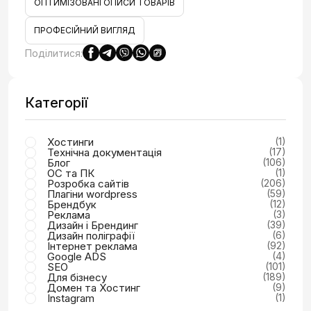
ОПТИМІЗОВАНІ ОПИСИ ТОВАРІВ
ПРОФЕСІЙНИЙ ВИГЛЯД
Поділитися:
Категорії
Хостинги
(1)
Технічна документація
(17)
Блог
(106)
ОС та ПК
(1)
Розробка сайтів
(206)
Плагіни wordpress
(59)
Брендбук
(12)
Реклама
(3)
Дизайн і Брендинг
(39)
Дизайн поліграфії
(6)
Інтернет реклама
(92)
Google ADS
(4)
SEO
(101)
Для бізнесу
(189)
Домен та Хостинг
(9)
Instagram
(1)